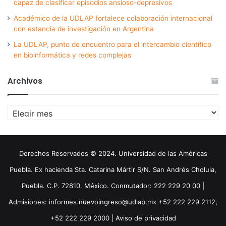
capaz de clasificar episodios ansioso-depresivos
Académico de la UDLAP fortalece colaboración internacional
con estancia de investigación en Argentina
La UDLAP, punto de encuentro para el intercambio científico
en bioinformática y redes complejas
Archivos
Archivos
Derechos Reservados © 2024. Universidad de las Américas
Puebla. Ex hacienda Sta. Catarina Mártir S/N. San Andrés Cholula,
Puebla. C.P. 72810. México. Conmutador: 222 229 20 00 |
Admisiones: informes.nuevoingreso@udlap.mx +52 222 229 2112,
+52 222 229 2000 |
Aviso de privacidad