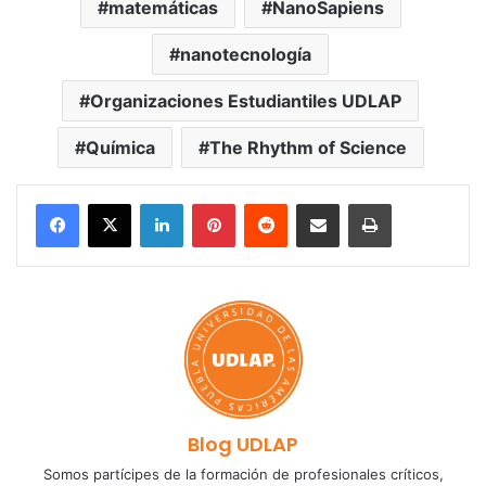
matemáticas
NanoSapiens
nanotecnología
Organizaciones Estudiantiles UDLAP
Química
The Rhythm of Science
LinkedIn
Pinterest
Reddit
Share via Email
Print
Blog UDLAP
Somos partícipes de la formación de profesionales críticos,