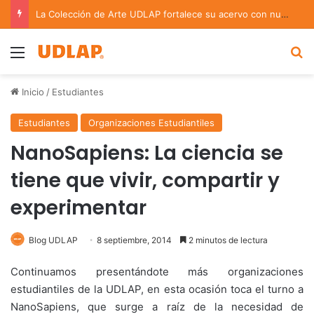
La Colección de Arte UDLAP fortalece su acervo con nuevas obras de artistas emergentes y consolidados
Menu
B
Inicio
/
Estudiantes
Estudiantes
Organizaciones Estudiantiles
NanoSapiens: La ciencia se
tiene que vivir, compartir y
experimentar
Blog UDLAP
8 septiembre, 2014
2 minutos de lectura
Continuamos presentándote más organizaciones
estudiantiles de la UDLAP, en esta ocasión toca el turno a
NanoSapiens, que surge a raíz de la necesidad de