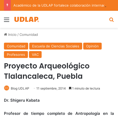
Académico de la UDLAP fortalece colaboración internacional con estancia de investigación en Argentina
Menu
B
Inicio
/
Comunidad
Comunidad
Escuela de Ciencias Sociales
Opinión
Profesores
VAC
Proyecto Arqueológico
Tlalancaleca, Puebla
Blog UDLAP
11 septiembre, 2014
1 minuto de lectura
Dr. Shigeru Kabata
Profesor de tiempo completo de Antropología en la