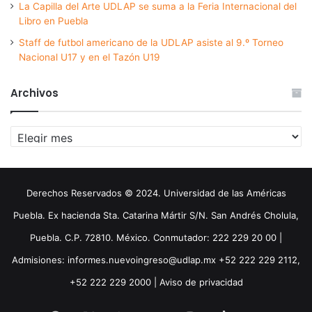
La Capilla del Arte UDLAP se suma a la Feria Internacional del
Libro en Puebla
Staff de futbol americano de la UDLAP asiste al 9.º Torneo
Nacional U17 y en el Tazón U19
Archivos
Archivos
Derechos Reservados © 2024. Universidad de las Américas
Puebla. Ex hacienda Sta. Catarina Mártir S/N. San Andrés Cholula,
Puebla. C.P. 72810. México. Conmutador: 222 229 20 00 |
Admisiones: informes.nuevoingreso@udlap.mx +52 222 229 2112,
+52 222 229 2000 |
Aviso de privacidad