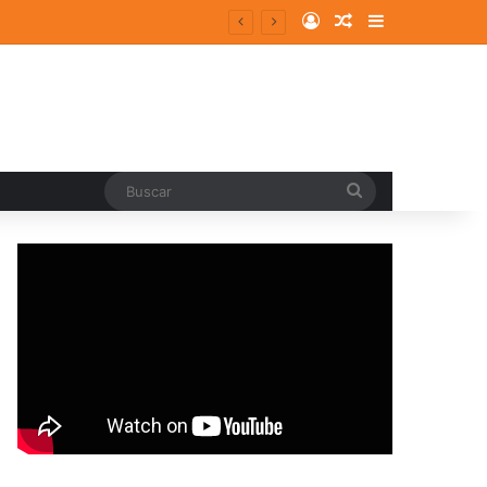
Log In
Random Article
Sidebar
entes y consolidados
Buscar