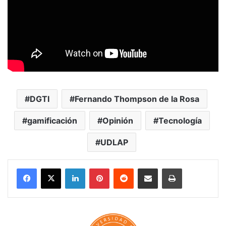
DGTI
Fernando Thompson de la Rosa
gamificación
Opinión
Tecnología
UDLAP
LinkedIn
Pinterest
Reddit
Share via Email
Print