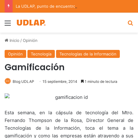
La UDLAP, punto de encuentro para el intercambio científico en bioinformática y redes complejas
Menu
B
Inicio
/
Opinión
Opinión
Tecnología
Tecnologías de la Información
Gamificación
Blog UDLAP
15 septiembre, 2014
1 minuto de lectura
Esta semana, en la cápsula de tecnología del Mtro.
Fernando Thompson de la Rosa, Director General de
Tecnologías de la Información, toca el tema a la
gamificación y como las empresas están atrayendo a sus