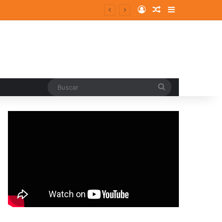
Log In
Random Article
Sidebar
Buscar