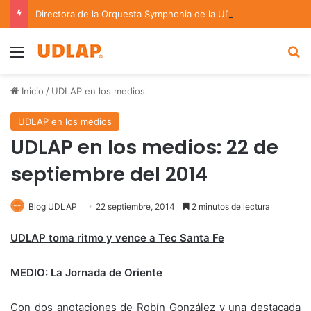
Directora de la Orquesta Symphonia de la UDLAP dirige agrupaciones de talla nacional e internacional
Menu
B
Inicio
/
UDLAP en los medios
UDLAP en los medios
UDLAP en los medios: 22 de
septiembre del 2014
Blog UDLAP
22 septiembre, 2014
2 minutos de lectura
UDLAP toma ritmo y vence a Tec Santa Fe
MEDIO: La Jornada de Oriente
Con dos anotaciones de Robín González y una destacada