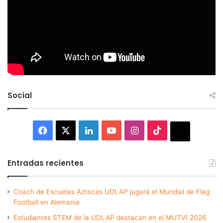
Social
Facebook
X
LinkedIn
YouTube
Instagram
TikTok
Thread
Entradas recientes
Coach de Escuelas Aztecas UDLAP jugará el Mundial de Flag
Football en Alemania
Estudiantes STEM de la UDLAP destacan en el MUTVI 2026