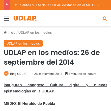
Estudiantes STEM de la UDLAP destacan en el MUTVI 2026
Menu
B
Inicio
/
UDLAP en los medios
UDLAP en los medios
UDLAP en los medios: 26 de
septiembre del 2014
Blog UDLAP
26 septiembre, 2014
8 minutos de lectura
Inauguran congreso Cultura digital y nuevas
epistemologías en la UDLAP
MEDIO: El Heraldo de Puebla