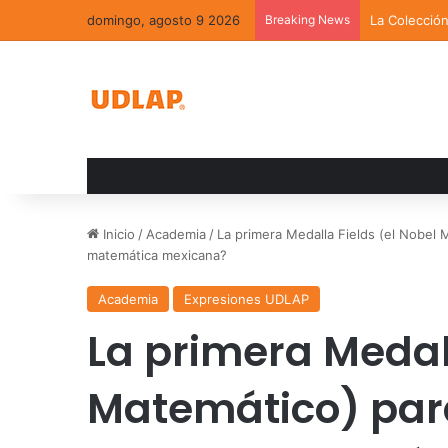
domingo, agosto 9 2026
Breaking News
La Colecció
Inicio
/
Academia
/
La primera Medalla Fields (el Nobel 
matemática mexicana?
Academia
Expresiones UDLAP
La primera Medall
Matemático) par