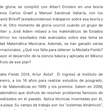
gloria: se compitió con Albert Einstein en una teoría
canos Carlos Graef y Manuel Sandoval Vallarta, con los
vid Birkoff (estadounidense) trabajaron sobre esa teoría y
con él. Otro momento de gloria ocurrió cuando un grupo de
itler y José Adem rebasó a los matemáticos de Estados
trico: los resultados más avanzados sobre ese tema se
edad Matemática Mexicana. Además, se han ganado varias
rnacionales. ¿Qué nos falta para obtener la Medalla Fields?
jor el desarrollo de la ciencia básica y aplicada en México
fruto de ese plan?
la Fields 2014, Artur Ávila? Él ingresó al Instituto de
neiro, a los 16 años para realizar estudios de posgrado,
al de Matemáticas en 1995 y los premios: Salem en 2006,
atemático que disfruta de resolver problemas famosos de
realizados en el pasado. Aplica técnicas inventadas por él,
 playa. Su campo de trabajo son los “sistemas dinámicos”,