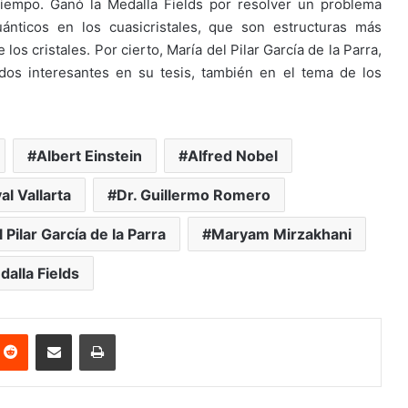
tiempo. Ganó la Medalla Fields por resolver un problema
ánticos en los cuasicristales, que son estructuras más
s cristales. Por cierto, María del Pilar García de la Parra,
dos interesantes en su tesis, también en el tema de los
Albert Einstein
Alfred Nobel
l Vallarta
Dr. Guillermo Romero
 Pilar García de la Parra
Maryam Mirzakhani
alla Fields
nterest
Reddit
Share via Email
Print