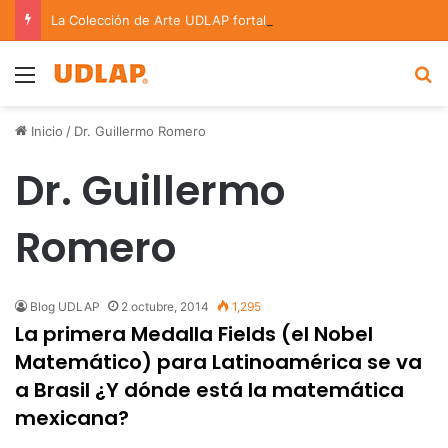
La Colección de Arte UDLAP fortalece su acervo con nuevas obras de artistas emergentes y consolidados
Menu
B
Inicio
/
Dr. Guillermo Romero
Dr. Guillermo
Romero
Blog UDLAP
2 octubre, 2014
1,295
La primera Medalla Fields (el Nobel
Matemático) para Latinoamérica se va
a Brasil ¿Y dónde está la matemática
mexicana?