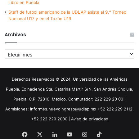
Libro en Puebla
Staff de futbol americano de la UDLAP asiste al 9.º Torneo
Nacional U17 y en el Tazón U19
Archivos
Archivos
Derechos Reservados © 2024. Universidad de las Américas
Puebla. Ex hacienda Sta. Catarina Mártir S/N. San Andrés Cholula,
Puebla. C.P. 72810. México. Conmutador: 222 229 20 00 |
Admisiones: informes.nuevoingreso@udlap.mx +52 222 229 2112,
+52 222 229 2000 |
Aviso de privacidad
Facebook
X
LinkedIn
YouTube
Instagram
TikTok
Threa