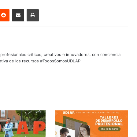
nterest
Reddit
Share via Email
Print
profesionales críticos, creativos e innovadores, con conciencia
quitativa de los recursos #TodosSomosUDLAP