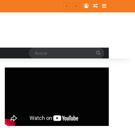
Log In
Random Article
Sidebar
Buscar