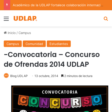
Académico de la UDLAP fortalece colaboración internacional con estancia de investigación en Argentina
Menu
B
Inicio
/
Campus
Campus
Comunidad
Estudiantes
-Convocatoria – Concurso
de Ofrendas 2014 UDLAP
Blog UDLAP
13 octubre, 2014
2 minutos de lectura