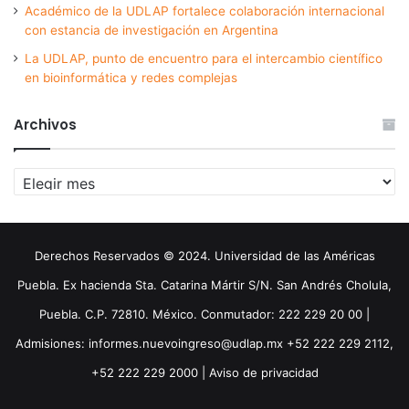
Académico de la UDLAP fortalece colaboración internacional
con estancia de investigación en Argentina
La UDLAP, punto de encuentro para el intercambio científico
en bioinformática y redes complejas
Archivos
Archivos
Derechos Reservados © 2024. Universidad de las Américas
Puebla. Ex hacienda Sta. Catarina Mártir S/N. San Andrés Cholula,
Puebla. C.P. 72810. México. Conmutador: 222 229 20 00 |
Admisiones: informes.nuevoingreso@udlap.mx +52 222 229 2112,
+52 222 229 2000 |
Aviso de privacidad