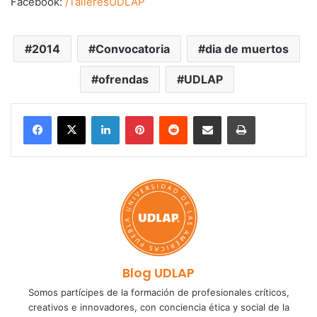
Facebook:
/TalleresUDLAP
2014
Convocatoria
dia de muertos
ofrendas
UDLAP
LinkedIn
Pinterest
Reddit
Share via Email
Print
Blog UDLAP
Somos partícipes de la formación de profesionales críticos,
creativos e innovadores, con conciencia ética y social de la