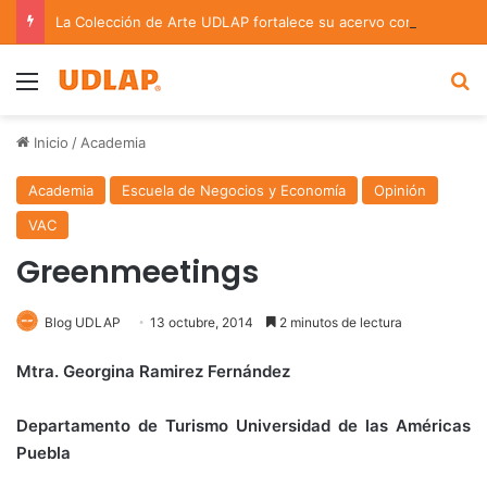
La Colección de Arte UDLAP fortalece su acervo con nuevas obras de artistas emergentes y consolidados
Menu
B
Inicio
/
Academia
Academia
Escuela de Negocios y Economía
Opinión
VAC
Greenmeetings
Blog UDLAP
13 octubre, 2014
2 minutos de lectura
Mtra. Georgina Ramirez Fernández
Departamento de Turismo Universidad de las Américas
Puebla