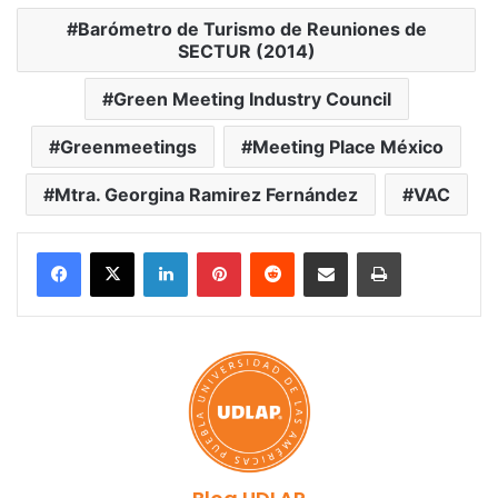
Barómetro de Turismo de Reuniones de
SECTUR (2014)
Green Meeting Industry Council
Greenmeetings
Meeting Place México
Mtra. Georgina Ramirez Fernández
VAC
LinkedIn
Pinterest
Reddit
Share via Email
Print