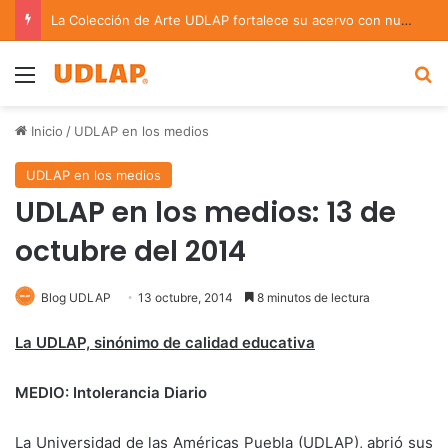
La Colección de Arte UDLAP fortalece su acervo con nuevas obras de artistas emergentes y consolidados
Menu
B
Inicio
/
UDLAP en los medios
UDLAP en los medios
UDLAP en los medios: 13 de
octubre del 2014
Blog UDLAP
13 octubre, 2014
8 minutos de lectura
La UDLAP, sinónimo de calidad educativa
MEDIO: Intolerancia Diario
La Universidad de las Américas Puebla (UDLAP), abrió sus