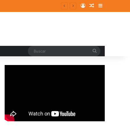
Log In
Random Article
Sidebar
Buscar