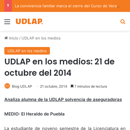
La convivencia familiar marca el cierre del Curso de Verano de Escuelas Aztecas
Menu
B
Inicio
/
UDLAP en los medios
UDLAP en los medios
UDLAP en los medios: 21 de
octubre del 2014
Blog UDLAP
21 octubre, 2014
7 minutos de lectura
Analiza alumna de la UDLAP solvencia de aseguradoras
MEDIO: El Heraldo de Puebla
La estudiante de noveno semestre de la Licenciatura en