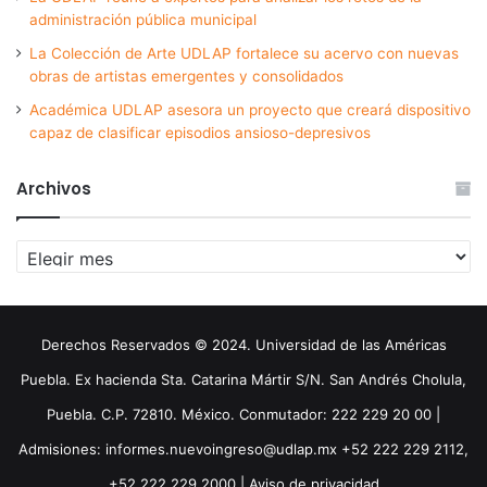
administración pública municipal
La Colección de Arte UDLAP fortalece su acervo con nuevas
obras de artistas emergentes y consolidados
Académica UDLAP asesora un proyecto que creará dispositivo
capaz de clasificar episodios ansioso-depresivos
Archivos
Archivos
Derechos Reservados © 2024. Universidad de las Américas
Puebla. Ex hacienda Sta. Catarina Mártir S/N. San Andrés Cholula,
Puebla. C.P. 72810. México. Conmutador: 222 229 20 00 |
Admisiones: informes.nuevoingreso@udlap.mx +52 222 229 2112,
+52 222 229 2000 |
Aviso de privacidad