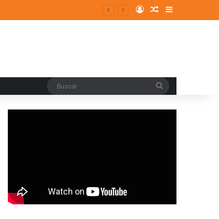
Log In
Random Article
Sidebar
entes y consolidados
Buscar