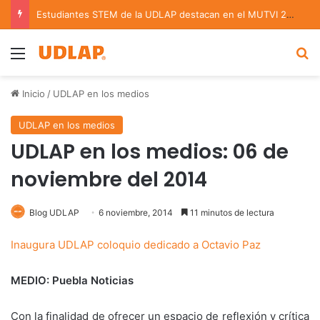
Estudiantes STEM de la UDLAP destacan en el MUTVI 2026
Menu
B
Inicio
/
UDLAP en los medios
UDLAP en los medios
UDLAP en los medios: 06 de
noviembre del 2014
Blog UDLAP
6 noviembre, 2014
11 minutos de lectura
Inaugura UDLAP coloquio dedicado a Octavio Paz
MEDIO: Puebla Noticias
Con la finalidad de ofrecer un espacio de reflexión y crítica