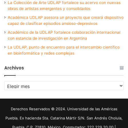
La Colección de Arte UDLAP fortalece su acervo con nuevas
obras de artistas emergentes y consolidados
Académica UDLAP asesora un proyecto que creará dispositivo
capaz de clasificar episodios ansioso-depresivos
Académico de la UDLAP fortalece colaboración internacional
con estancia de investigación en Argentina
La UDLAP, punto de encuentro para el intercambio científico
en bioinformática y redes complejas
Archivos
Archivos
Derechos Reservados © 2024. Universidad de las Américas
Puebla. Ex hacienda Sta. Catarina Mártir S/N. San Andrés Cholula,
Puebla. C.P. 72810. México. Conmutador: 222 229 20 00 |