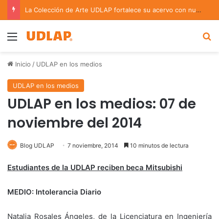
La Colección de Arte UDLAP fortalece su acervo con nuevas obras de artistas emergentes y consolidados
Menu
B
Inicio
/
UDLAP en los medios
UDLAP en los medios
UDLAP en los medios: 07 de
noviembre del 2014
Blog UDLAP
7 noviembre, 2014
10 minutos de lectura
Estudiantes de la UDLAP reciben beca Mitsubishi
MEDIO: Intolerancia Diario
Natalia Rosales Ángeles, de la Licenciatura en Ingeniería