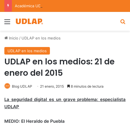
Académica UDLAP asesora un proyecto que creará dispositivo capaz de clasificar episodios ansioso-depresivos
Menu
B
Inicio
/
UDLAP en los medios
UDLAP en los medios
UDLAP en los medios: 21 de
enero del 2015
Blog UDLAP
21 enero, 2015
8 minutos de lectura
La seguridad digital es un grave problema: especialista
UDLAP
MEDIO: El Heraldo de Puebla