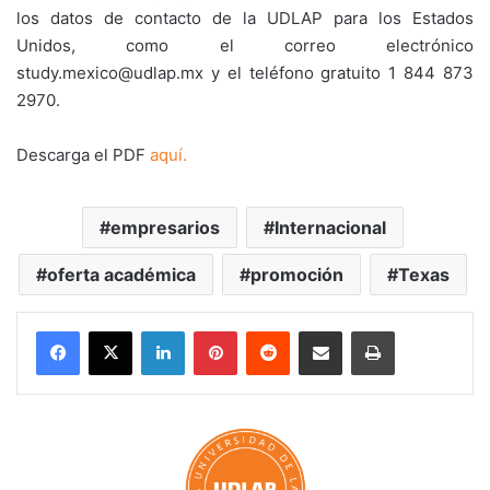
los datos de contacto de la UDLAP para los Estados
Unidos, como el correo electrónico
study.mexico@udlap.mx y el teléfono gratuito 1 844 873
2970.
Descarga el PDF
aquí.
empresarios
Internacional
oferta académica
promoción
Texas
LinkedIn
Pinterest
Reddit
Share via Email
Print