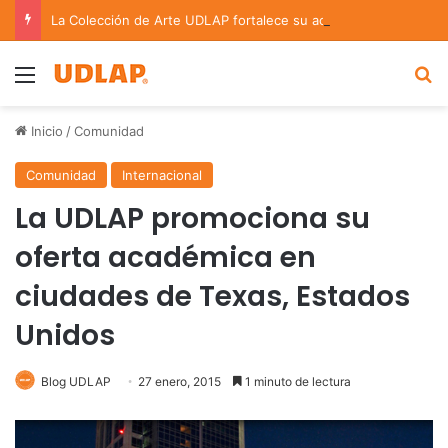
La Colección de Arte UDLAP fortalece su acervo con nuevas obras de artistas emergentes y consolidados
Menu
B
Inicio
/
Comunidad
Comunidad
Internacional
La UDLAP promociona su
oferta académica en
ciudades de Texas, Estados
Unidos
Blog UDLAP
27 enero, 2015
1 minuto de lectura