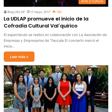
Arte y Cultura
Blog UDLAP
17 mayo, 2017
786
La UDLAP promueve el inicio de la
Cofradía Cultural Val´quirico
El espectáculo se realizó en colaboración con La Asociación de
Empresas y Empresarios de Tlaxcala El concierto marcó el
inicio…
Leer más »