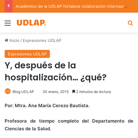
Académico de la UDLAP fortalece colaboración internacional con estancia de investigación en Argentina
Menu
B
Inicio
/
Expresiones UDLAP
Expresiones UDLAP
Y, después de la
hospitalización… ¿qué?
Blog UDLAP
30 enero, 2015
2 minutos de lectura
Por: Mtra. Ana María Cerezo Bautista.
Profesora de tiempo completo del Departamento de
Ciencias de la Salud.