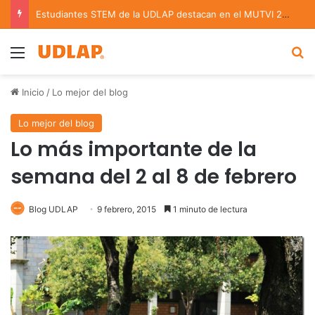
Estudiantes STEM de la UDLAP destacan en el MUTVI 2026
Menu
B
Inicio
/
Lo mejor del blog
Lo mejor del blog
Lo más importante de la
semana del 2 al 8 de febrero
Blog UDLAP
9 febrero, 2015
1 minuto de lectura