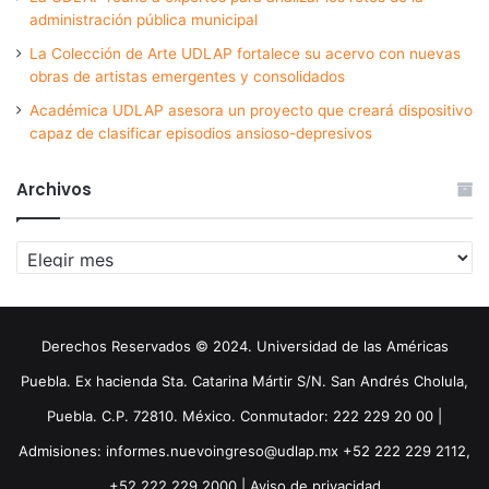
administración pública municipal
La Colección de Arte UDLAP fortalece su acervo con nuevas
obras de artistas emergentes y consolidados
Académica UDLAP asesora un proyecto que creará dispositivo
capaz de clasificar episodios ansioso-depresivos
Archivos
Archivos
Derechos Reservados © 2024. Universidad de las Américas
Puebla. Ex hacienda Sta. Catarina Mártir S/N. San Andrés Cholula,
Puebla. C.P. 72810. México. Conmutador: 222 229 20 00 |
Admisiones: informes.nuevoingreso@udlap.mx +52 222 229 2112,
+52 222 229 2000 |
Aviso de privacidad