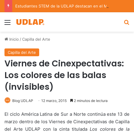
Estudiantes STEM de la UDLAP destacan en el MUTVI 2026
Menu
B
Inicio
/
Capilla del Arte
Capilla del Arte
Viernes de Cinexpectativas:
Los colores de las balas
(invisibles)
Blog UDLAP
12 marzo, 2015
2 minutos de lectura
El ciclo América Latina de Sur a Norte continúa este 13 de
marzo dentro de los Viernes de Cinexpectativas de Capilla
del Arte UDLAP con la cinta titulada
Los colores de la