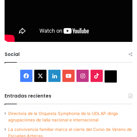
Social
Facebook
X
LinkedIn
YouTube
Instagram
TikTok
Thread
Entradas recientes
Directora de la Orquesta Symphonia de la UDLAP dirige
agrupaciones de talla nacional e internacional
La convivencia familiar marca el cierre del Curso de Verano de
Escuelas Aztecas