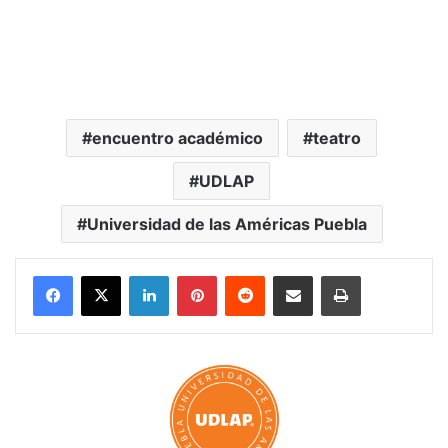
encuentro académico
teatro
UDLAP
Universidad de las Américas Puebla
LinkedIn
Pinterest
Reddit
Share via Email
Print