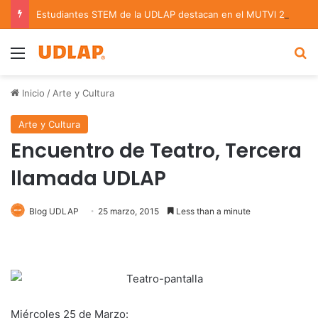
Estudiantes STEM de la UDLAP destacan en el MUTVI 2026
Menu
B
Inicio
/
Arte y Cultura
Arte y Cultura
Encuentro de Teatro, Tercera
llamada UDLAP
Blog UDLAP
25 marzo, 2015
Less than a minute
Miércoles 25 de Marzo: