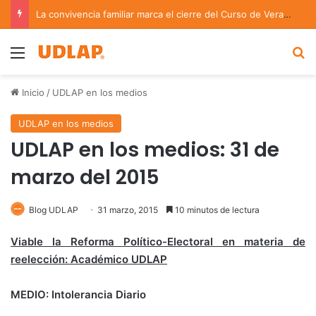
La convivencia familiar marca el cierre del Curso de Verano de Escuelas Aztecas
Menu
B
Inicio
/
UDLAP en los medios
UDLAP en los medios
UDLAP en los medios: 31 de
marzo del 2015
Blog UDLAP
31 marzo, 2015
10 minutos de lectura
Viable la Reforma Político-Electoral en materia de
reelección: Académico UDLAP
MEDIO: Intolerancia Diario