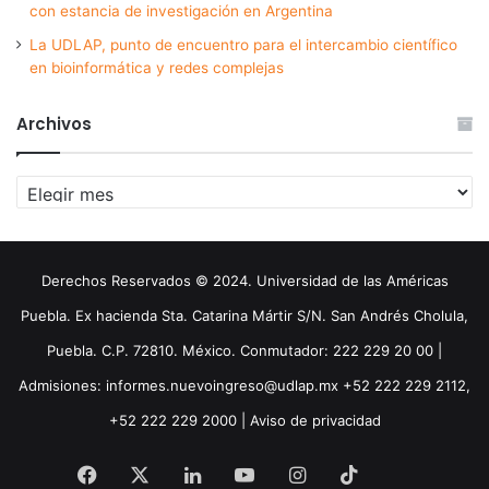
con estancia de investigación en Argentina
La UDLAP, punto de encuentro para el intercambio científico
en bioinformática y redes complejas
Archivos
Archivos
Derechos Reservados © 2024. Universidad de las Américas
Puebla. Ex hacienda Sta. Catarina Mártir S/N. San Andrés Cholula,
Puebla. C.P. 72810. México. Conmutador: 222 229 20 00 |
Admisiones: informes.nuevoingreso@udlap.mx +52 222 229 2112,
+52 222 229 2000 |
Aviso de privacidad
Facebook
X
LinkedIn
YouTube
Instagram
TikTok
Threa