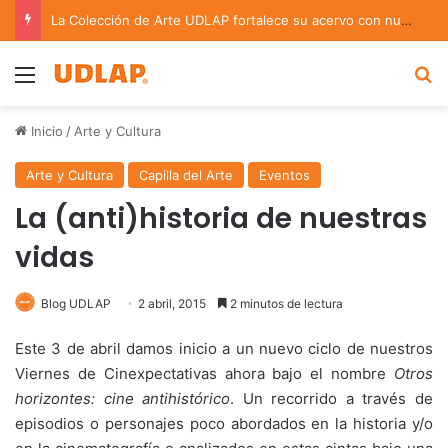
La Colección de Arte UDLAP fortalece su acervo con nuevas obras de artistas emergentes y consolidados
Menu
B
Inicio
/
Arte y Cultura
Arte y Cultura
Capilla del Arte
Eventos
La (anti)historia de nuestras
vidas
Blog UDLAP
2 abril, 2015
2 minutos de lectura
Este 3 de abril damos inicio a un nuevo ciclo de nuestros
Viernes de Cinexpectativas ahora bajo el nombre
Otros
horizontes: cine antihistórico
. Un recorrido a través de
episodios o personajes poco abordados en la historia y/o