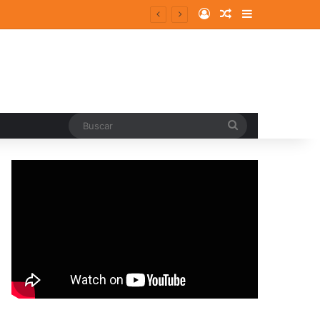
Log In
Random Article
Sidebar
entes y consolidados
Buscar