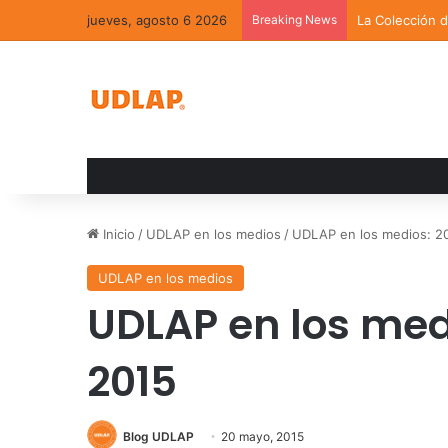
jueves, agosto 6 2026
Breaking News
La Colección 
Inicio
/
UDLAP en los medios
/
UDLAP en los medios: 2
UDLAP en los medios
UDLAP en los med
2015
Blog UDLAP
20 mayo, 2015