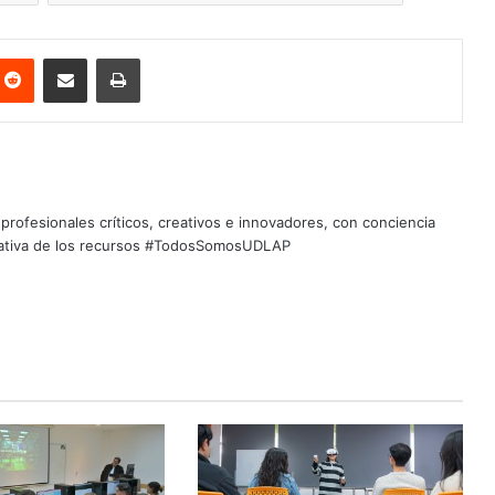
nterest
Reddit
Share via Email
Print
profesionales críticos, creativos e innovadores, con conciencia
quitativa de los recursos #TodosSomosUDLAP