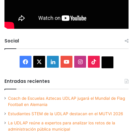
Social
Facebook
X
LinkedIn
YouTube
Instagram
TikTok
Thread
Entradas recientes
Coach de Escuelas Aztecas UDLAP jugará el Mundial de Flag
Football en Alemania
Estudiantes STEM de la UDLAP destacan en el MUTVI 2026
La UDLAP reúne a expertos para analizar los retos de la
administración pública municipal