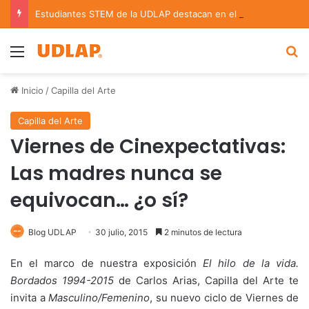
Estudiantes STEM de la UDLAP destacan en el MUTVI 2026
Menu
B
Inicio
/
Capilla del Arte
Capilla del Arte
Viernes de Cinexpectativas:
Las madres nunca se
equivocan… ¿o sí?
Blog UDLAP
30 julio, 2015
2 minutos de lectura
En el marco de nuestra exposición
El hilo de la vida.
Bordados 1994-2015
de Carlos Arias, Capilla del Arte te
invita a
Masculino/Femenino
,
su nuevo ciclo de Viernes de