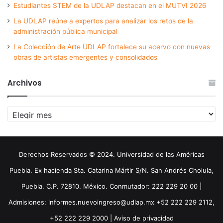
Estudiantes STEM de la UDLAP destacan en el MUTVI 2026
La UDLAP reúne a expertos para analizar los retos de la
administración pública municipal
La Colección de Arte UDLAP fortalece su acervo con nuevas
obras de artistas emergentes y consolidados
Archivos
Archivos
Derechos Reservados © 2024. Universidad de las Américas
Puebla. Ex hacienda Sta. Catarina Mártir S/N. San Andrés Cholula,
Puebla. C.P. 72810. México. Conmutador: 222 229 20 00 |
Admisiones: informes.nuevoingreso@udlap.mx +52 222 229 2112,
+52 222 229 2000 |
Aviso de privacidad