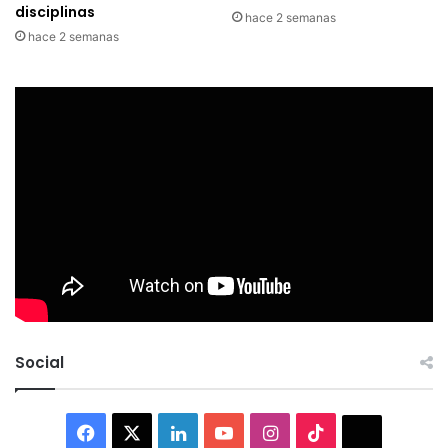
disciplinas
hace 2 semanas
hace 2 semanas
Social
Facebook
X
LinkedIn
YouTube
Instagram
TikTok
Thread