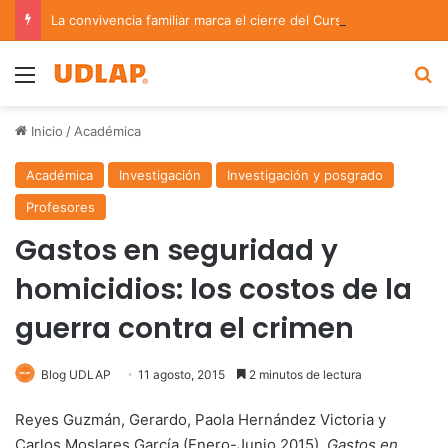
La convivencia familiar marca el cierre del Curso de Verano de Escuelas Aztecas
Menu
B
Inicio
/
Académica
Académica
Investigación
Investigación y posgrado
Profesores
Gastos en seguridad y
homicidios: los costos de la
guerra contra el crimen
Blog UDLAP
11 agosto, 2015
2 minutos de lectura
Reyes Guzmán, Gerardo, Paola Hernández Victoria y
Carlos Moslares García (Enero-Junio 2015).
Gastos en