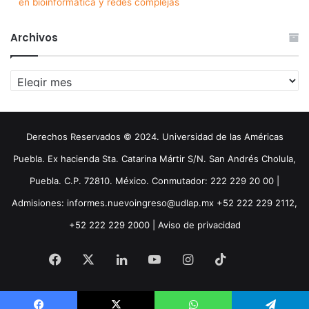
en bioinformática y redes complejas
Archivos
Archivos
Derechos Reservados © 2024. Universidad de las Américas
Puebla. Ex hacienda Sta. Catarina Mártir S/N. San Andrés Cholula,
Puebla. C.P. 72810. México. Conmutador: 222 229 20 00 |
Admisiones: informes.nuevoingreso@udlap.mx +52 222 229 2112,
+52 222 229 2000 |
Aviso de privacidad
Facebook
X
LinkedIn
YouTube
Instagram
TikTok
Threa