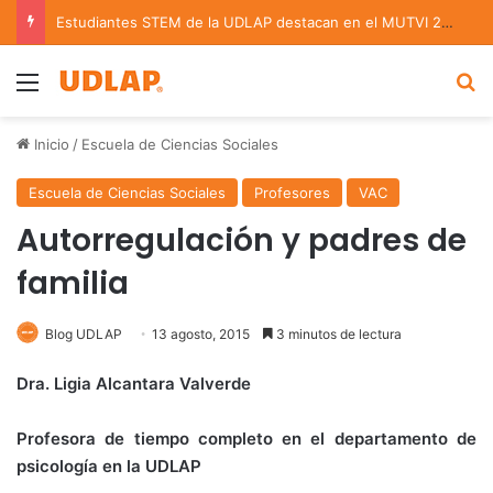
Estudiantes STEM de la UDLAP destacan en el MUTVI 2026
Menu
B
Inicio
/
Escuela de Ciencias Sociales
Escuela de Ciencias Sociales
Profesores
VAC
Autorregulación y padres de
familia
Blog UDLAP
13 agosto, 2015
3 minutos de lectura
Dra. Ligia Alcantara Valverde
Profesora de tiempo completo en el departamento de
psicología en la UDLAP