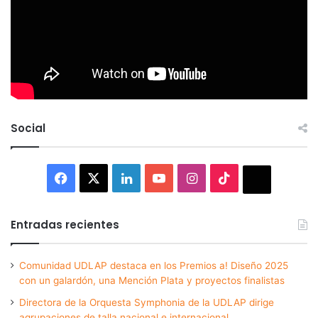
Social
Facebook
X
LinkedIn
YouTube
Instagram
TikTok
Thread
Entradas recientes
Comunidad UDLAP destaca en los Premios a! Diseño 2025
con un galardón, una Mención Plata y proyectos finalistas
Directora de la Orquesta Symphonia de la UDLAP dirige
agrupaciones de talla nacional e internacional