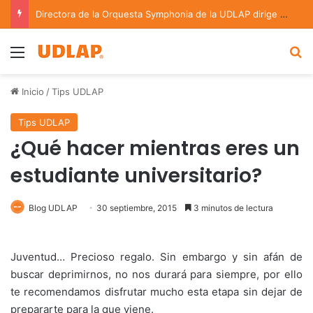
Directora de la Orquesta Symphonia de la UDLAP dirige agrupaciones de talla nacional e internacional
Menu
B
Inicio
/
Tips UDLAP
Tips UDLAP
¿Qué hacer mientras eres un
estudiante universitario?
Blog UDLAP
30 septiembre, 2015
3 minutos de lectura
Juventud… Precioso regalo. Sin embargo y sin afán de
buscar deprimirnos, no nos durará para siempre, por ello
te recomendamos disfrutar mucho esta etapa sin dejar de
prepararte para la que viene.