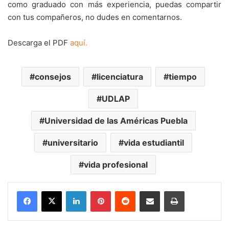
como graduado con más experiencia, puedas compartir
con tus compañeros, no dudes en comentarnos.
Descarga el PDF
aquí.
consejos
licenciatura
tiempo
UDLAP
Universidad de las Américas Puebla
universitario
vida estudiantil
vida profesional
LinkedIn
Pinterest
Reddit
Share via Email
Print