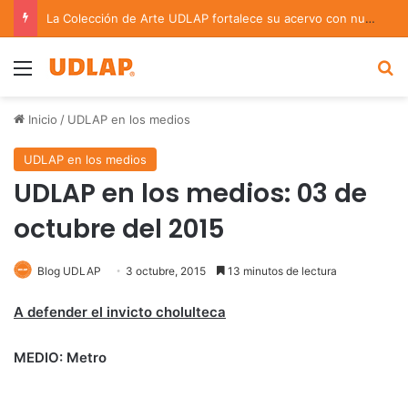
Académica UDLAP asesora un proyecto que creará dispositivo capaz de clasificar episodios ansioso-depresivos
Menu
B
Inicio
/
UDLAP en los medios
UDLAP en los medios
UDLAP en los medios: 03 de
octubre del 2015
Blog UDLAP
3 octubre, 2015
13 minutos de lectura
A defender el invicto cholulteca
MEDIO: Metro