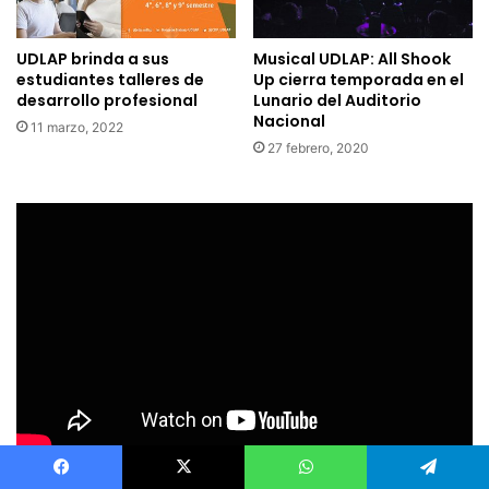
UDLAP brinda a sus
Musical UDLAP: All Shook
estudiantes talleres de
Up cierra temporada en el
desarrollo profesional
Lunario del Auditorio
Nacional
11 marzo, 2022
27 febrero, 2020
Facebook
X
WhatsApp
Telegram