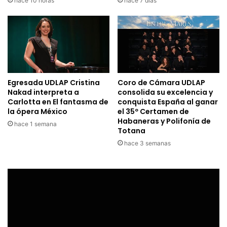
hace 10 horas
hace 7 días
Egresada UDLAP Cristina
Coro de Cámara UDLAP
Nakad interpreta a
consolida su excelencia y
Carlotta en El fantasma de
conquista España al ganar
la ópera México
el 35º Certamen de
Habaneras y Polifonía de
hace 1 semana
Totana
hace 3 semanas