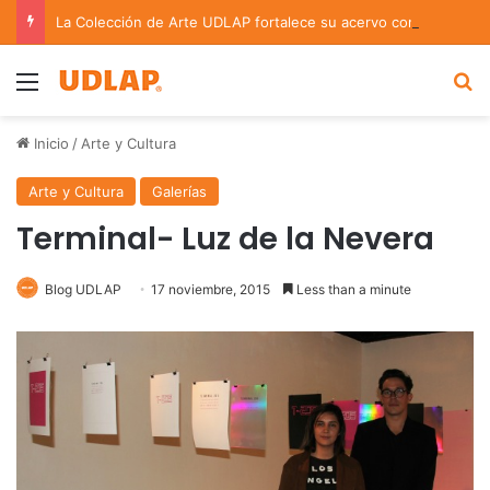
La Colección de Arte UDLAP fortalece su acervo con nuevas obras de artistas emergentes y consolidados
Menu
B
Inicio
/
Arte y Cultura
Arte y Cultura
Galerías
Terminal- Luz de la Nevera
Blog UDLAP
17 noviembre, 2015
Less than a minute