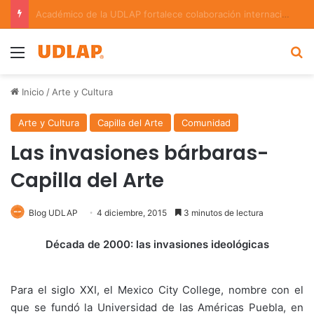
La UDLAP, punto de encuentro para el intercambio científico en bioinformática y redes complejas
Menu
B
Inicio
/
Arte y Cultura
Arte y Cultura
Capilla del Arte
Comunidad
Las invasiones bárbaras-
Capilla del Arte
Blog UDLAP
4 diciembre, 2015
3 minutos de lectura
Década de 2000: las invasiones ideológicas
Para el siglo XXI, el Mexico City College, nombre con el
que se fundó la Universidad de las Américas Puebla, en