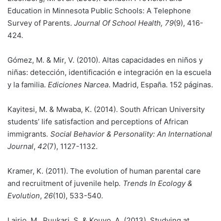
Education in Minnesota Public Schools: A Telephone
Survey of Parents.
Journal Of School Health, 79
(9), 416-
424.
Gómez, M. & Mir, V. (2010). Altas capacidades en niños y
niñas: detección, identificación e integración en la escuela
y la familia.
Ediciones Narcea
. Madrid, España. 152 páginas.
Kayitesi, M. & Mwaba, K. (2014). South African University
students’ life satisfaction and perceptions of African
immigrants
.
Social Behavior & Personality: An International
Journal
,
42
(7), 1127-1132.
Kramer, K. (2011). The evolution of human parental care
and recruitment of juvenile help
.
Trends In Ecology &
Evolution
,
26
(10), 533-540.
Lairio, M., Puukari, S. & Kouvo, A. (2013). Studying at