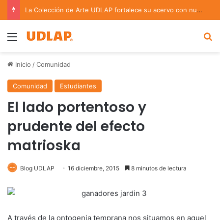
La Colección de Arte UDLAP fortalece su acervo con nuevas obras de artistas emergentes y consolidados
Menu
B
Inicio
/
Comunidad
Comunidad
Estudiantes
El lado portentoso y
prudente del efecto
matrioska
Blog UDLAP
16 diciembre, 2015
8 minutos de lectura
A través de la ontogenia temprana nos situamos en aquel