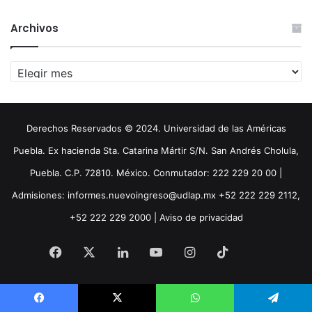
Archivos
Archivos
Derechos Reservados © 2024. Universidad de las Américas
Puebla. Ex hacienda Sta. Catarina Mártir S/N. San Andrés Cholula,
Puebla. C.P. 72810. México. Conmutador: 222 229 20 00 |
Admisiones: informes.nuevoingreso@udlap.mx +52 222 229 2112,
+52 222 229 2000 |
Aviso de privacidad
Facebook
X
LinkedIn
YouTube
Instagram
TikTok
Threa
Facebook
X
WhatsApp
Telegram