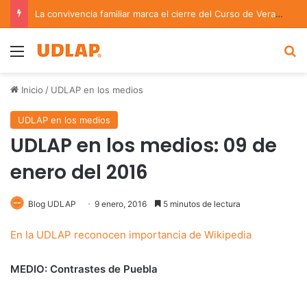
La convivencia familiar marca el cierre del Curso de Verano de Escuelas Aztecas
Menu
B
Inicio
/
UDLAP en los medios
UDLAP en los medios
UDLAP en los medios: 09 de
enero del 2016
Blog UDLAP
9 enero, 2016
5 minutos de lectura
En la UDLAP reconocen importancia de Wikipedia
MEDIO: Contrastes de Puebla