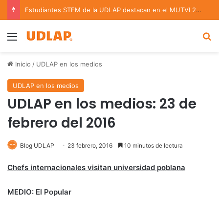
Estudiantes STEM de la UDLAP destacan en el MUTVI 2026
Menu
B
Inicio
/
UDLAP en los medios
UDLAP en los medios
UDLAP en los medios: 23 de
febrero del 2016
Blog UDLAP
23 febrero, 2016
10 minutos de lectura
Chefs internacionales visitan universidad poblana
MEDIO: El Popular