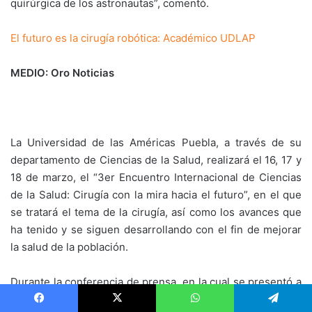
quirúrgica de los astronautas”, comentó.
El futuro es la cirugía robótica: Académico UDLAP
MEDIO: Oro Noticias
La Universidad de las Américas Puebla, a través de su
departamento de Ciencias de la Salud, realizará el 16, 17 y
18 de marzo, el “3er Encuentro Internacional de Ciencias
de la Salud: Cirugía con la mira hacia el futuro”, en el que
se tratará el tema de la cirugía, así como los avances que
ha tenido y se siguen desarrollando con el fin de mejorar
la salud de la población.
Durante la conferencia de prensa, en la cual se presentó a
medios el “3er Encuentro Internacional de Ciencias de la
Facebook
X
WhatsApp
Telegram