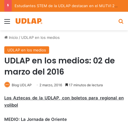
La UDLAP reúne a expertos para analizar los retos de la administración pública municipal
Menu
B
Inicio
/
UDLAP en los medios
UDLAP en los medios
UDLAP en los medios: 02 de
marzo del 2016
Blog UDLAP
2 marzo, 2016
17 minutos de lectura
Los Aztecas de la UDLAP, con boletos para regional en
volibol
MEDIO: La Jornada de Oriente