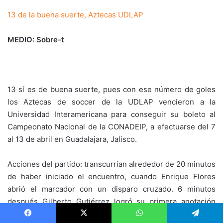
13 de la buena suerte, Aztecas UDLAP
MEDIO: Sobre-t
13 sí es de buena suerte, pues con ese número de goles
los Aztecas de soccer de la UDLAP vencieron a la
Universidad Interamericana para conseguir su boleto al
Campeonato Nacional de la CONADEIP, a efectuarse del 7
al 13 de abril en Guadalajara, Jalisco.
Acciones del partido: transcurrían alrededor de 20 minutos
de haber iniciado el encuentro, cuando Enrique Flores
abrió el marcador con un disparo cruzado. 6 minutos
después Gilberto Gutiérrez logró su primera anotación
con un tiro dentro del área grande. Volvieron a pasar el
Facebook
X
WhatsApp
Telegram