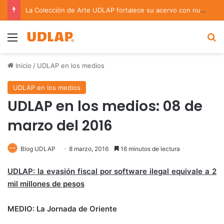
La Colección de Arte UDLAP fortalece su acervo con nuevas obras de artistas emergentes y consolidados
Menu
B
Inicio
/
UDLAP en los medios
UDLAP en los medios
UDLAP en los medios: 08 de
marzo del 2016
Blog UDLAP
8 marzo, 2016
16 minutos de lectura
UDLAP: la evasión fiscal por software ilegal equivale a 2
mil millones de pesos
MEDIO: La Jornada de Oriente