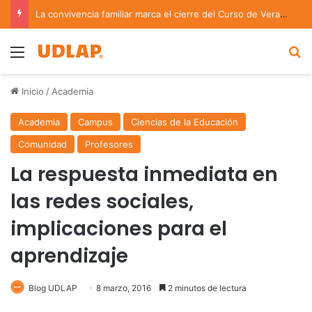
La convivencia familiar marca el cierre del Curso de Verano de Escuelas Aztecas
Menu
B
Inicio
/
Academia
Academia
Campus
Ciencias de la Educación
Comunidad
Profesores
La respuesta inmediata en
las redes sociales,
implicaciones para el
aprendizaje
Blog UDLAP
8 marzo, 2016
2 minutos de lectura