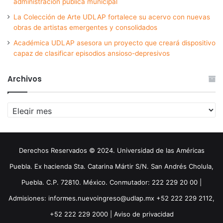
administración pública municipal
La Colección de Arte UDLAP fortalece su acervo con nuevas
obras de artistas emergentes y consolidados
Académica UDLAP asesora un proyecto que creará dispositivo
capaz de clasificar episodios ansioso-depresivos
Archivos
Archivos
Derechos Reservados © 2024. Universidad de las Américas
Puebla. Ex hacienda Sta. Catarina Mártir S/N. San Andrés Cholula,
Puebla. C.P. 72810. México. Conmutador: 222 229 20 00 |
Admisiones: informes.nuevoingreso@udlap.mx +52 222 229 2112,
+52 222 229 2000 |
Aviso de privacidad