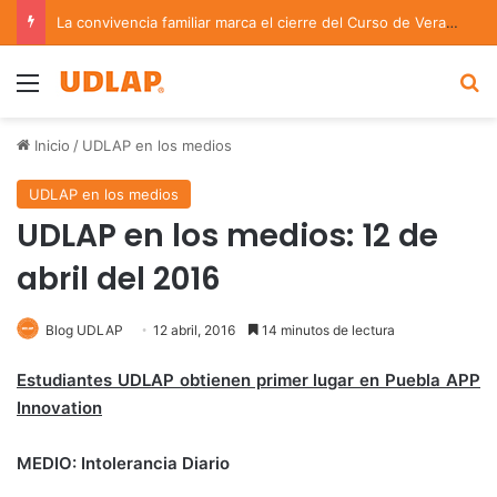
Coach de Escuelas Aztecas UDLAP jugará el Mundial de Flag Football en Alemania
Menu
B
Inicio
/
UDLAP en los medios
UDLAP en los medios
UDLAP en los medios: 12 de
abril del 2016
Blog UDLAP
12 abril, 2016
14 minutos de lectura
Estudiantes UDLAP obtienen primer lugar en Puebla APP
Innovation
MEDIO: Intolerancia Diario