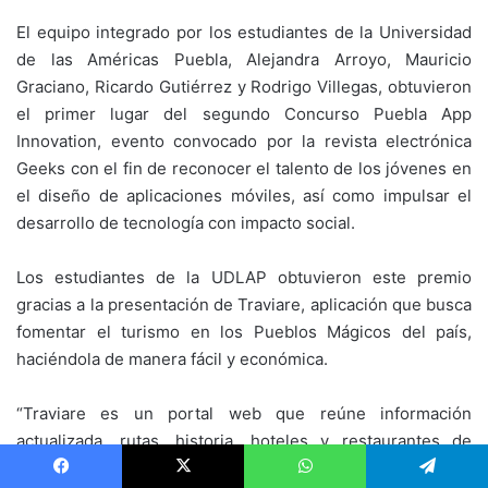
El equipo integrado por los estudiantes de la Universidad
de las Américas Puebla, Alejandra Arroyo, Mauricio
Graciano, Ricardo Gutiérrez y Rodrigo Villegas, obtuvieron
el primer lugar del segundo Concurso Puebla App
Innovation, evento convocado por la revista electrónica
Geeks con el fin de reconocer el talento de los jóvenes en
el diseño de aplicaciones móviles, así como impulsar el
desarrollo de tecnología con impacto social.
Los estudiantes de la UDLAP obtuvieron este premio
gracias a la presentación de Traviare, aplicación que busca
fomentar el turismo en los Pueblos Mágicos del país,
haciéndola de manera fácil y económica.
“Traviare es un portal web que reúne información
actualizada, rutas, historia, hoteles y restaurantes de
diferentes municipios que recibieron el nombramiento de
Facebook
X
WhatsApp
Telegram