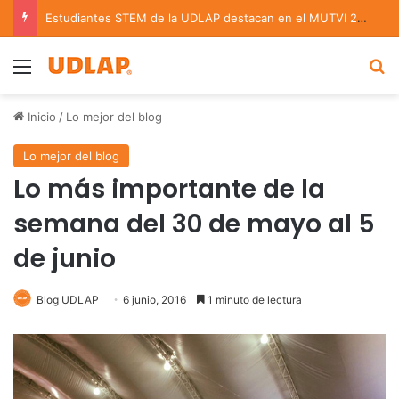
Estudiantes STEM de la UDLAP destacan en el MUTVI 2026
Menu
B
Inicio
/
Lo mejor del blog
Lo mejor del blog
Lo más importante de la
semana del 30 de mayo al 5
de junio
Blog UDLAP
6 junio, 2016
1 minuto de lectura