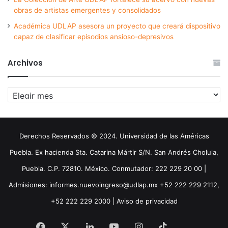
obras de artistas emergentes y consolidados
Académica UDLAP asesora un proyecto que creará dispositivo
capaz de clasificar episodios ansioso-depresivos
Archivos
Archivos
Derechos Reservados © 2024. Universidad de las Américas
Puebla. Ex hacienda Sta. Catarina Mártir S/N. San Andrés Cholula,
Puebla. C.P. 72810. México. Conmutador: 222 229 20 00 |
Admisiones: informes.nuevoingreso@udlap.mx +52 222 229 2112,
+52 222 229 2000 |
Aviso de privacidad
Facebook
X
LinkedIn
YouTube
Instagram
TikTok
Threa