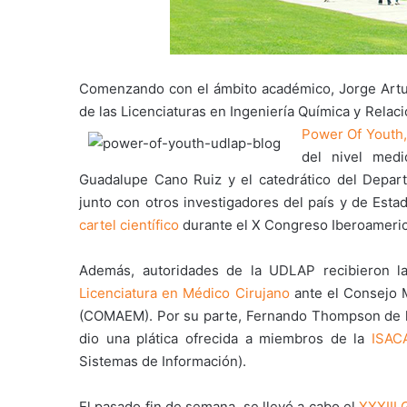
Comenzando con el ámbito académico, Jorge Artu
de las Licenciaturas en Ingeniería Química y Rela
Power Of Youth,
del nivel medi
Guadalupe Cano Ruiz y el catedrático del Depart
junto con otros investigadores del país y de Esta
cartel científico
durante el X Congreso Iberoameric
Además, autoridades de la UDLAP recibieron l
Licenciatura en Médico Cirujano
ante el Consejo M
(COMAEM). Por su parte, Fernando Thompson de la 
dio una plática ofrecida a miembros de la
ISAC
Sistemas de Información).
El pasado fin de semana, se llevó a cabo el
XXXIII 