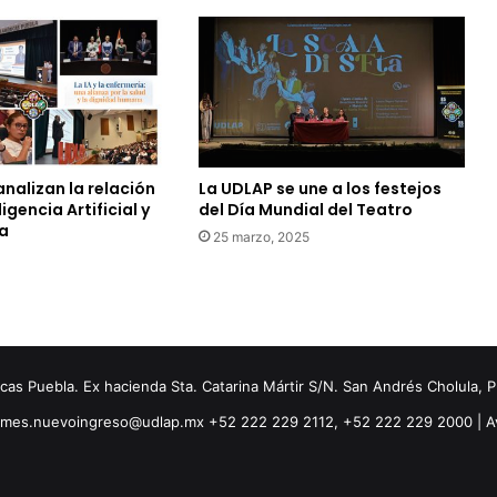
analizan la relación
La UDLAP se une a los festejos
ligencia Artificial y
del Día Mundial del Teatro
ía
25 marzo, 2025
s Puebla. Ex hacienda Sta. Catarina Mártir S/N. San Andrés Cholula, 
ormes.nuevoingreso@udlap.mx +52 222 229 2112, +52 222 229 2000 |
A