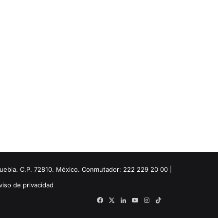
Puebla. C.P. 72810. México. Conmutador: 222 229 20 00 |
viso de privacidad
Facebook
X
LinkedIn
YouTube
Instagram
TikTok
Threads