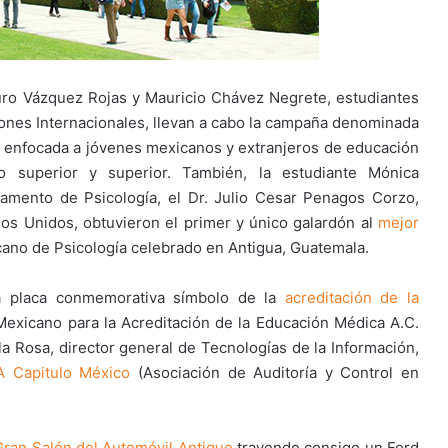
ro Vázquez Rojas y Mauricio Chávez Negrete, estudiantes
ciones Internacionales, llevan a cabo la campaña denominada
enfocada a jóvenes mexicanos y extranjeros de educación
o superior y superior. También, la estudiante Mónica
amento de Psicología, el Dr. Julio Cesar Penagos Corzo,
dos Unidos, obtuvieron el primer y único galardón al
mejor
ano de Psicología celebrado en Antigua, Guatemala.
a placa conmemorativa símbolo de la
acreditación de la
exicano para la Acreditación de la Educación Médica A.C.
Rosa, director general de Tecnologías de la Información,
A Capitulo México
(Asociación de Auditoría y Control en
Gran Salón del Automóvil Antiguo
trayendo consigo un Ford