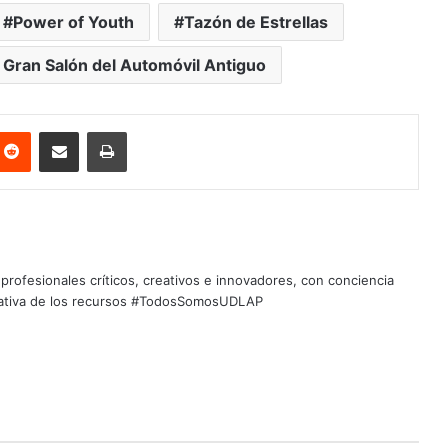
Power of Youth
Tazón de Estrellas
I Gran Salón del Automóvil Antiguo
nterest
Reddit
Share via Email
Print
profesionales críticos, creativos e innovadores, con conciencia
quitativa de los recursos #TodosSomosUDLAP