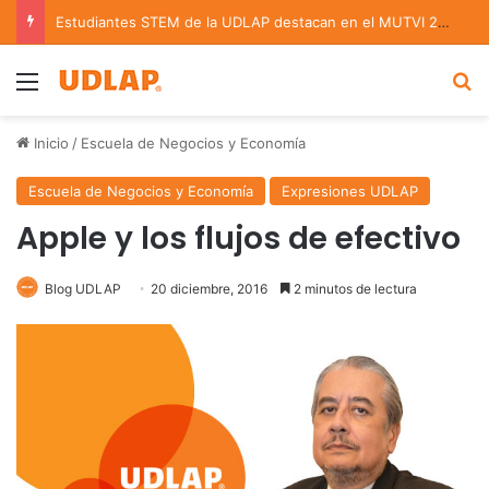
Estudiantes STEM de la UDLAP destacan en el MUTVI 2026
Menu
B
Inicio
/
Escuela de Negocios y Economía
Escuela de Negocios y Economía
Expresiones UDLAP
Apple y los flujos de efectivo
Blog UDLAP
20 diciembre, 2016
2 minutos de lectura