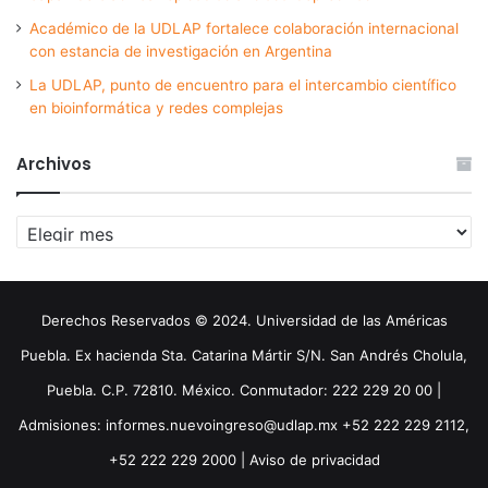
Académico de la UDLAP fortalece colaboración internacional
con estancia de investigación en Argentina
La UDLAP, punto de encuentro para el intercambio científico
en bioinformática y redes complejas
Archivos
Archivos
Derechos Reservados © 2024. Universidad de las Américas
Puebla. Ex hacienda Sta. Catarina Mártir S/N. San Andrés Cholula,
Puebla. C.P. 72810. México. Conmutador: 222 229 20 00 |
Admisiones: informes.nuevoingreso@udlap.mx +52 222 229 2112,
+52 222 229 2000 |
Aviso de privacidad