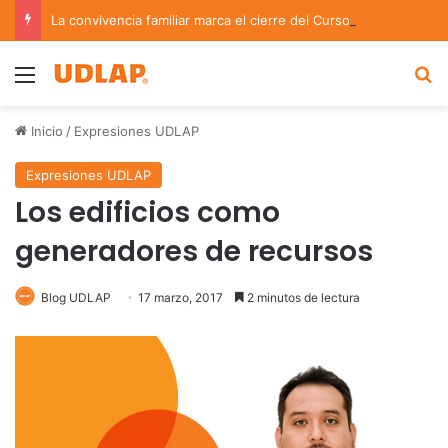
La convivencia familiar marca el cierre del Curso de Verano de Escuelas Aztecas
Menu
B
Inicio
/
Expresiones UDLAP
Expresiones UDLAP
Los edificios como
generadores de recursos
Blog UDLAP
17 marzo, 2017
2 minutos de lectura