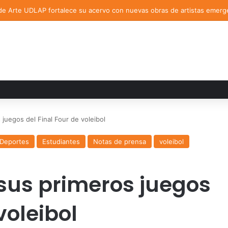
de Arte UDLAP fortalece su acervo con nuevas obras de artistas emerg
juegos del Final Four de voleibol
Deportes
Estudiantes
Notas de prensa
voleibol
sus primeros juegos
voleibol