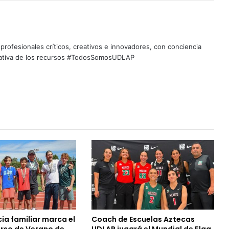
profesionales críticos, creativos e innovadores, con conciencia
quitativa de los recursos #TodosSomosUDLAP
ia familiar marca el
Coach de Escuelas Aztecas
urso de Verano de
UDLAP jugará el Mundial de Flag