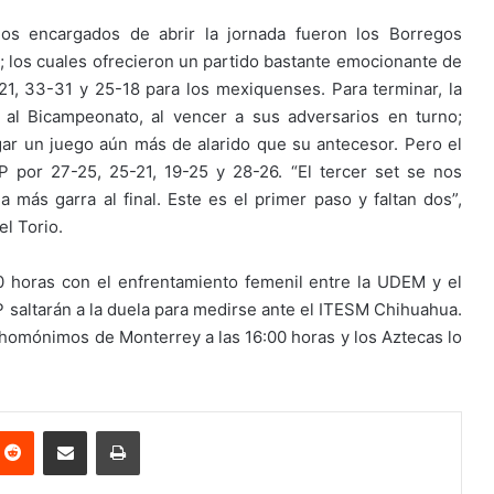
 los encargados de abrir la jornada fueron los Borregos
 los cuales ofrecieron un partido bastante emocionante de
5-21, 33-31 y 25-18 para los mexiquenses. Para terminar, la
al Bicampeonato, al vencer a sus adversarios en turno;
gar un juego aún más de alarido que su antecesor. Pero el
P por 27-25, 25-21, 19-25 y 28-26. “El tercer set se nos
más garra al final. Este es el primer paso y faltan dos”,
el Torio.
0 horas con el enfrentamiento femenil entre la UDEM y el
 saltarán a la duela para medirse ante el ITESM Chihuahua.
 homónimos de Monterrey a las 16:00 horas y los Aztecas lo
nterest
Reddit
Share via Email
Print