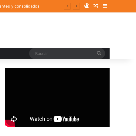
Log In
Random Article
Sidebar
entes y consolidados
Buscar