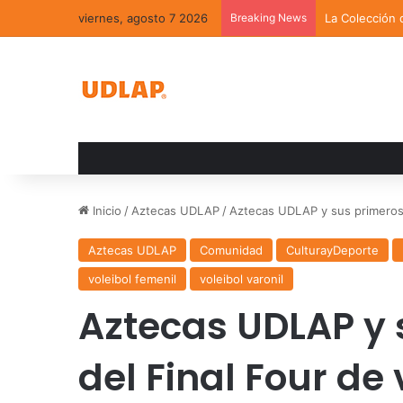
viernes, agosto 7 2026
Breaking News
La Colección 
Inicio
/
Aztecas UDLAP
/
Aztecas UDLAP y sus primeros 
Aztecas UDLAP
Comunidad
CulturayDeporte
voleibol femenil
voleibol varonil
Aztecas UDLAP y 
del Final Four de 