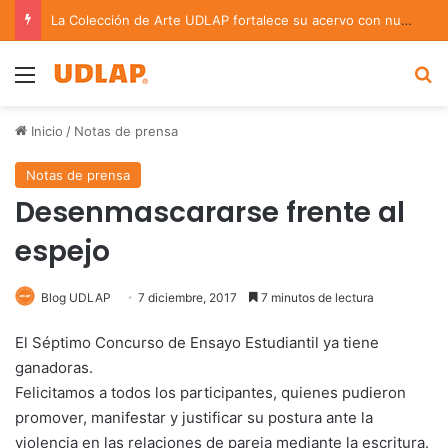
La Colección de Arte UDLAP fortalece su acervo con nuevas obras de artistas emergentes y consolidados
Menu
B
Inicio
/
Notas de prensa
Notas de prensa
Desenmascararse frente al
espejo
Blog UDLAP
7 diciembre, 2017
7 minutos de lectura
El Séptimo Concurso de Ensayo Estudiantil ya tiene
ganadoras.
Felicitamos a todos los participantes, quienes pudieron
promover, manifestar y justificar su postura ante la
violencia en las relaciones de pareja mediante la escritura.